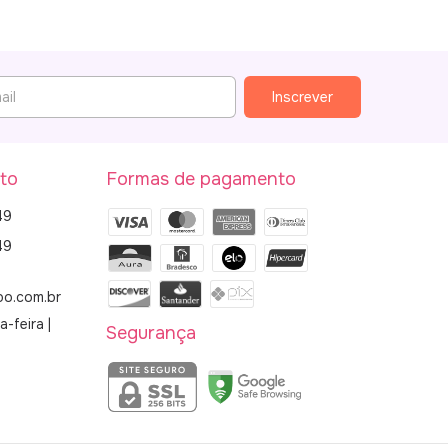
to
Formas de pagamento
49
49
bo.com.br
-feira |
Segurança