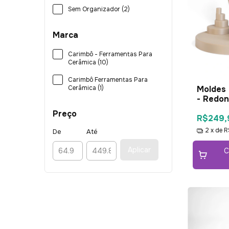
Sem Organizador (2)
Marca
Carimbô - Ferramentas Para
Cerâmica (10)
Carimbô Ferramentas Para
Cerâmica (1)
Moldes 
- Redo
Preço
R$249,
2
x de
R
De
Até
Aplicar
C