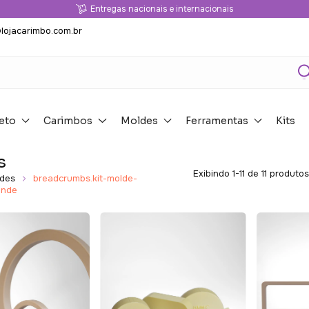
Entregas nacionais e internacionais
lojacarimbo.com.br
eto
Carimbos
Moldes
Ferramentas
Kits
s
Exibindo 1-11 de 11 produtos
des
breadcrumbs.kit-molde-
ande