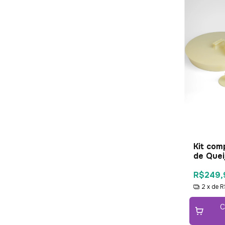
Kit com
de Quei
R$249,
2
x de
R
C