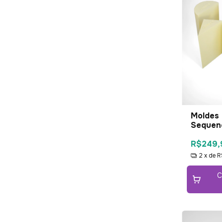
Moldes 
Sequenc
R$249,
2
x de
R
C