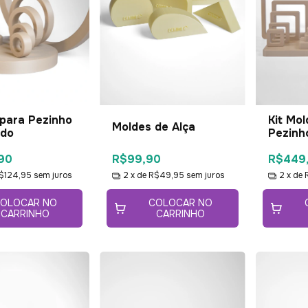
para Pezinho
Kit Mol
Moldes de Alça
ndo
Pezinh
Quadr
90
R$99,90
R$449
$124,95
sem juros
2
x de
R$49,95
sem juros
2
x de
OLOCAR NO
COLOCAR NO
CARRINHO
CARRINHO