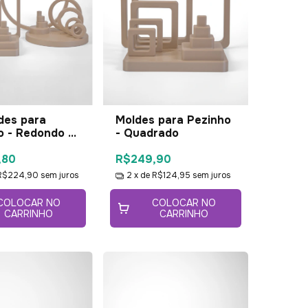
des para
Moldes para Pezinho
o - Redondo e
- Quadrado
ado
,80
R$249,90
R$224,90
sem juros
2
x de
R$124,95
sem juros
COLOCAR NO
COLOCAR NO
CARRINHO
CARRINHO