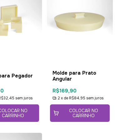
Molde para Prato
para Pegador
Angular
90
R$169,90
R$32,45
sem juros
2
x de
R$84,95
sem juros
COLOCAR NO
COLOCAR NO
CARRINHO
CARRINHO