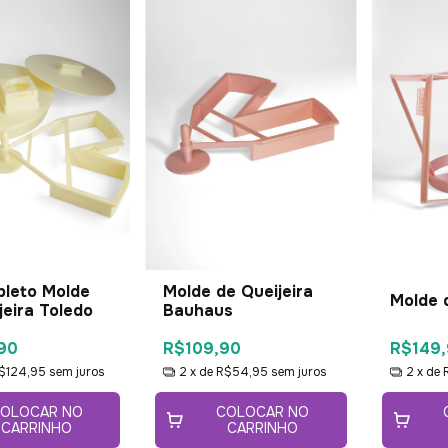
pleto Molde
Molde de Queijeira
Molde 
jeira Toledo
Bauhaus
90
R$109,90
R$149,
$124,95
sem juros
2
x de
R$54,95
sem juros
2
x de
OLOCAR NO
COLOCAR NO
CARRINHO
CARRINHO