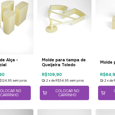
de Alça -
Molde para tampa de
Molde 
ial
Queijeira Toledo
90
R$109,90
R$64,
$124,95
sem juros
2
x de
R$54,95
sem juros
2
x de
OLOCAR NO
COLOCAR NO
CARRINHO
CARRINHO