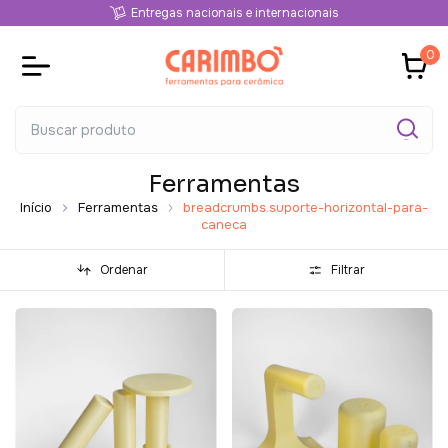
Entregas nacionais e internacionais
0
Ferramentas
Início
Ferramentas
breadcrumbs.suporte-horizontal-para-
caneca
Ordenar
Filtrar