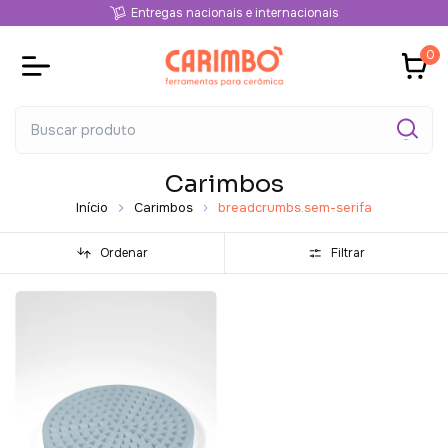
Entregas nacionais e internacionais
0
Carimbos
Início
Carimbos
breadcrumbs.sem-serifa
Ordenar
Filtrar