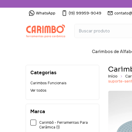
WhatsApp
(19) 99959-9049
contato@
Carimbos de Alfab
Carim
Categorias
Início
Car
suporte-ser
Carimbos Funcionais
Ver todos
Marca
Carimbô - Ferramentas Para
Cerâmica (1)