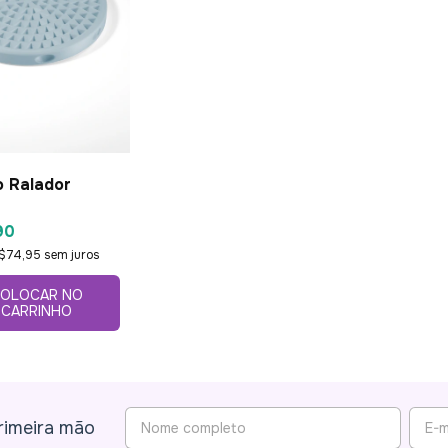
 Ralador
90
$74,95
sem juros
OLOCAR NO
CARRINHO
rimeira mão