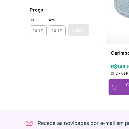
Preço
De
Até
Aplicar
Carimbo
R$149,
2
x de
R
C
Receba as novidades por e-mail em p