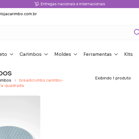
Entregas nacionais e internacionais
lojacarimbo.com.br
eto
Carimbos
Moldes
Ferramentas
Kits
bos
Exibindo 1 produto
imbos
breadcrumbs.carimbo-
ifa-quadrada