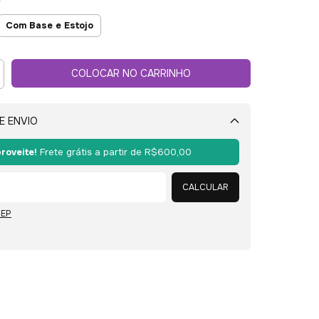
Com Base e Estojo
E ENVIO
Alterar CEP
roveite!
Frete grátis a partir de
R$600,00
CALCULAR
CEP