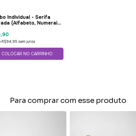
o Individual - Serifa
ada (Alfabeto, Numerais
tuação)
9,90
e
R$94,95
sem juros
COLOCAR NO CARRINHO
Para comprar com esse produto