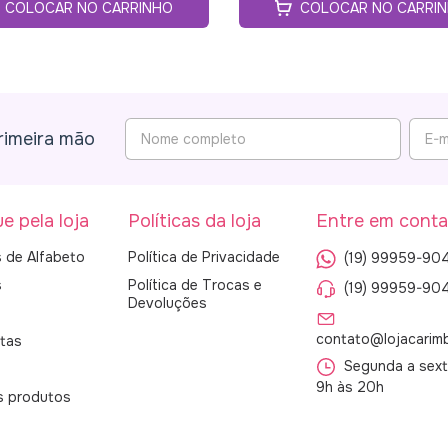
COLOCAR NO CARRINHO
COLOCAR NO CARRI
rimeira mão
e pela loja
Políticas da loja
Entre em conta
 de Alfabeto
Política de Privacidade
(19) 99959-90
s
Política de Trocas e
(19) 99959-90
Devoluções
contato@lojacarim
tas
Segunda a sexta
9h às 20h
s produtos