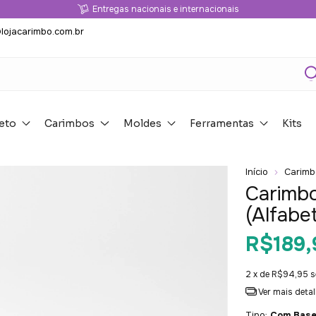
Entregas nacionais e internacionais
lojacarimbo.com.br
eto
Carimbos
Moldes
Ferramentas
Kits
Início
Carimb
Carimbo
(Alfabe
R$189,
2
x de
R$94,95
s
Ver mais deta
Tipo:
Com Bas