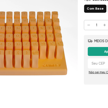
Com Base
MEIOS D
Ap
Não sei meu 