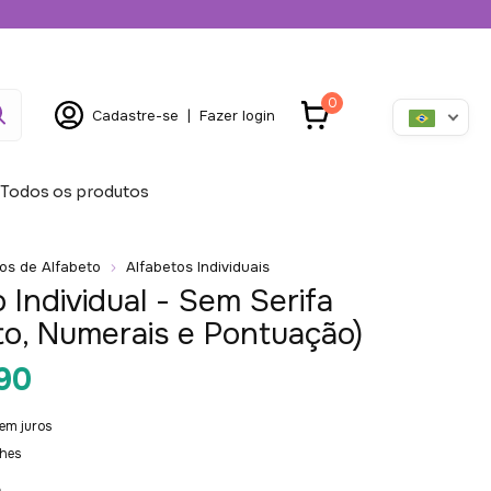
0
Cadastre-se
|
Fazer login
Todos os produtos
os de Alfabeto
Alfabetos Individuais
 Individual - Sem Serifa
to, Numerais e Pontuação)
90
em juros
lhes
e