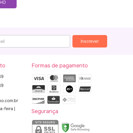
NHO
to
Formas de pagamento
49
49
bo.com.br
-feira |
Segurança