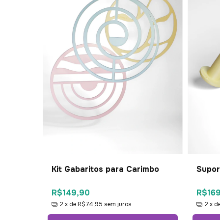
Kit Gabaritos para Carimbo
Supor
R$149,90
R$16
2
x de
R$74,95
sem juros
2
x d