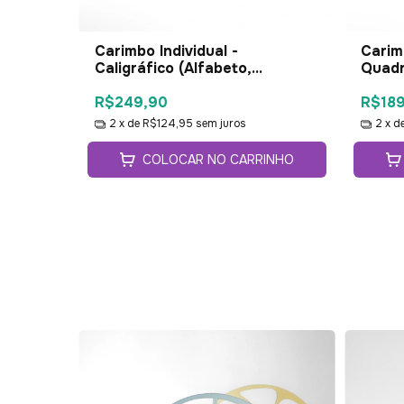
Carimbo Individual -
Carimb
Caligráfico (Alfabeto,
Quadr
Numerais e Pontuação)
e Pon
R$249,90
R$18
2
x de
R$124,95
sem juros
2
x d
COLOCAR NO CARRINHO